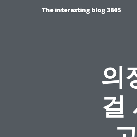
The interesting blog 3805
의
걸
고