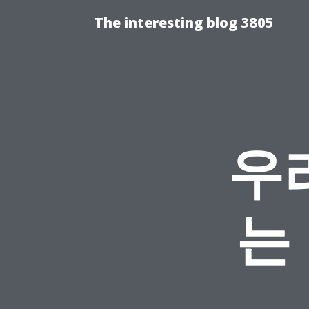
The interesting blog 3805
우
는